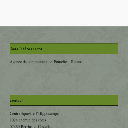
liens intéressants
Agence de communication Pomclic – Ruoms
contact
Centre équestre l’Hippocampe
1024 chemin des côtes
07460 Berrias-et-Casteljau