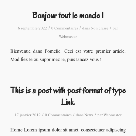
Bonjour tout le monde !
/
/
/
6 septembre 2022
0 Commentaires
dans
Non classé
par
Webmaster
Bienvenue dans Pomclic. Ceci est votre premier article.
Modifiez-le ou supprimez-le, puis lancez-vous !
This is a post with post format of type
Link
/
/
/
17 janvier 2012
0 Commentaires
dans
News
par
Webmaster
Home Lorem ipsum dolor sit amet, consectetuer adipiscing