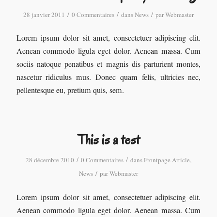
/
/
/
28 janvier 2011
0 Commentaires
dans
News
par
Webmaster
Lorem ipsum dolor sit amet, consectetuer adipiscing elit.
Aenean commodo ligula eget dolor. Aenean massa. Cum
sociis natoque penatibus et magnis dis parturient montes,
nascetur ridiculus mus. Donec quam felis, ultricies nec,
pellentesque eu, pretium quis, sem.
This is a test
/
/
28 décembre 2010
0 Commentaires
dans
Frontpage Article
,
/
News
par
Webmaster
Lorem ipsum dolor sit amet, consectetuer adipiscing elit.
Aenean commodo ligula eget dolor. Aenean massa. Cum