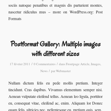
sociis natoque penatibus et magnis dis parturient montes,
nascetur ridiculus mus – more on WordPress.org: Post
Formats
Postformat Gallery: Multiple images
with different sizes
/
/
17 février 2011
0 Commentaires
dans
Frontpage Article
,
Images
,
/
News
par
Webmaster
Nullam dictum felis eu pede mollis pretium. Integer
tincidunt. Cras dapibus. Vivamus elementum semper nisi.
Aenean vulputate eleifend tellus. Aenean leo ligula, porttitor
eu, consequat vitae, eleifend ac, enim. Aliquam lor Donec
quam felis, ultricies nec, pellentesque eu, pretium quis, sem.